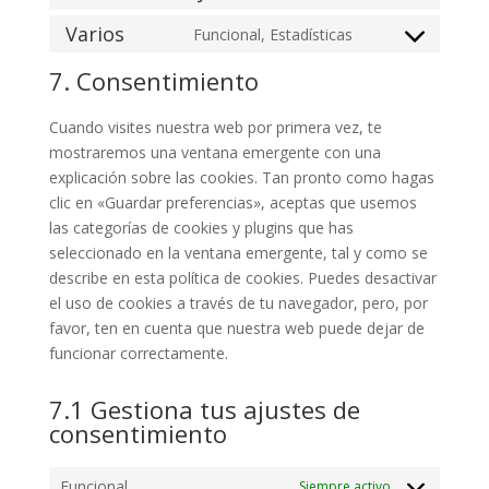
Consent
service
analytics
to
Varios
Funcional, Estadísticas
wpforms
Consent
service
to
7. Consentimiento
sourcebuster-
service
js
varios
Cuando visites nuestra web por primera vez, te
mostraremos una ventana emergente con una
explicación sobre las cookies. Tan pronto como hagas
clic en «Guardar preferencias», aceptas que usemos
las categorías de cookies y plugins que has
seleccionado en la ventana emergente, tal y como se
describe en esta política de cookies. Puedes desactivar
el uso de cookies a través de tu navegador, pero, por
favor, ten en cuenta que nuestra web puede dejar de
funcionar correctamente.
7.1 Gestiona tus ajustes de
consentimiento
Funcional
Siempre activo