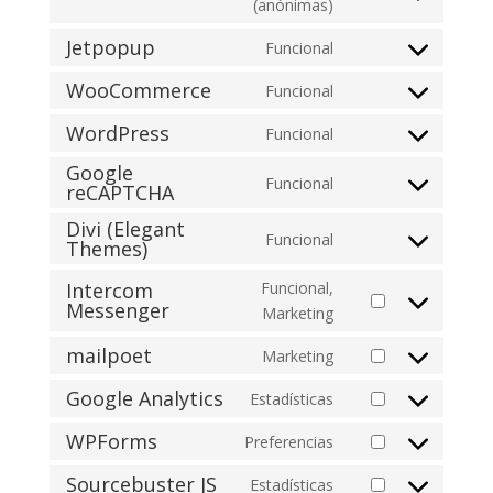
Consent
(anónimas)
wistia
to
Jetpopup
Funcional
service
Consent
elementor
to
WooCommerce
Funcional
Consent
service
to
WordPress
Funcional
jetpopup
Consent
service
Google
to
woocommerce
Funcional
reCAPTCHA
Consent
service
to
wordpress
Divi (Elegant
Funcional
service
Themes)
Consent
google-
to
Intercom
Funcional,
recaptcha
service
Messenger
Consent
Marketing
divi-
to
(elegant-
mailpoet
Marketing
service
Consent
themes)
intercom-
to
Google Analytics
Estadísticas
Consent
messenger
service
to
WPForms
Preferencias
mailpoet
Consent
service
to
Sourcebuster JS
Estadísticas
google-